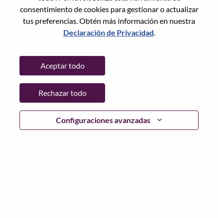
consentimiento de cookies para gestionar o actualizar
Copiar y pegar
tus preferencias. Obtén más información en nuestra
Declaración de Privacidad
.
Sin CV
Aceptar todo
¿Ya estás registrado?
Rechazar todo
Configuraciones avanzadas
Iniciar sesión
De acuerdo con las leyes de protección de datos
aplicables y los principios de privacidad de datos de
Lenovo, le solicitamos que elimine cualquier categoría
especial o dato personal sensible de su currículum o CV
antes de postularse a cualquier puesto en Lenovo o unirse