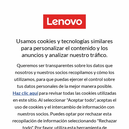
Menú
Regístrate
Usamos cookies y tecnologías similares
para personalizar el contenido y los
anuncios y analizar nuestro tráfico.
Selecciona tu curriculum
1
/3
Queremos ser transparentes sobre los datos que
nosotros y nuestros socios recopilamos y cómo los
Elije una opción a la que desees
utilizamos, para que puedas ejercer el control sobre
tus datos personales de la mejor manera posible.
postularte
Haz clic aquí
para revisar todas las cookies utilizadas
en este sitio. Al seleccionar "Aceptar todo", aceptas el
uso de cookies y el intercambio de información con
nuestros socios. Puedes optar por rechazar esta
Desde dispositivo
recopilación de información seleccionando "Rechazar
todo". Por favor, utiliza esta herramienta de