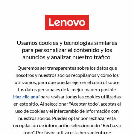
Menú
Regístrate
Usamos cookies y tecnologías similares
para personalizar el contenido y los
anuncios y analizar nuestro tráfico.
Selecciona tu curriculum
1
/3
Queremos ser transparentes sobre los datos que
nosotros y nuestros socios recopilamos y cómo los
Elije una opción a la que desees
utilizamos, para que puedas ejercer el control sobre
tus datos personales de la mejor manera posible.
postularte
Haz clic aquí
para revisar todas las cookies utilizadas
en este sitio. Al seleccionar "Aceptar todo", aceptas el
uso de cookies y el intercambio de información con
nuestros socios. Puedes optar por rechazar esta
Desde dispositivo
recopilación de información seleccionando "Rechazar
todo". Por favor, utiliza esta herramienta de