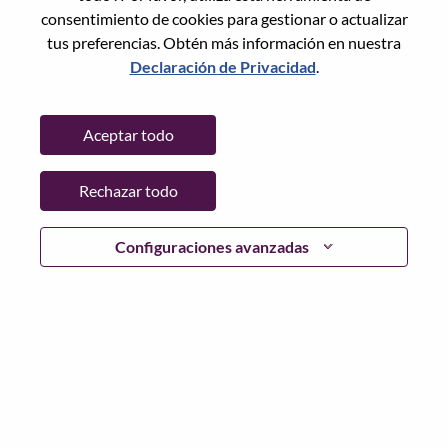
consentimiento de cookies para gestionar o actualizar
Copiar y pegar
tus preferencias. Obtén más información en nuestra
Declaración de Privacidad
.
Sin CV
Aceptar todo
¿Ya estás registrado?
Rechazar todo
Configuraciones avanzadas
Iniciar sesión
De acuerdo con las leyes de protección de datos
aplicables y los principios de privacidad de datos de
Lenovo, le solicitamos que elimine cualquier categoría
especial o dato personal sensible de su currículum o CV
antes de postularse a cualquier puesto en Lenovo o unirse