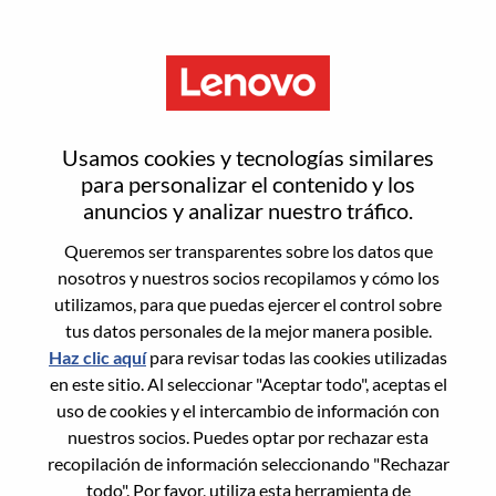
Menú
Regístrate
Usamos cookies y tecnologías similares
para personalizar el contenido y los
anuncios y analizar nuestro tráfico.
Selecciona tu curriculum
1
/3
Queremos ser transparentes sobre los datos que
nosotros y nuestros socios recopilamos y cómo los
Elije una opción a la que desees
utilizamos, para que puedas ejercer el control sobre
tus datos personales de la mejor manera posible.
postularte
Haz clic aquí
para revisar todas las cookies utilizadas
en este sitio. Al seleccionar "Aceptar todo", aceptas el
uso de cookies y el intercambio de información con
nuestros socios. Puedes optar por rechazar esta
Desde dispositivo
recopilación de información seleccionando "Rechazar
todo". Por favor, utiliza esta herramienta de