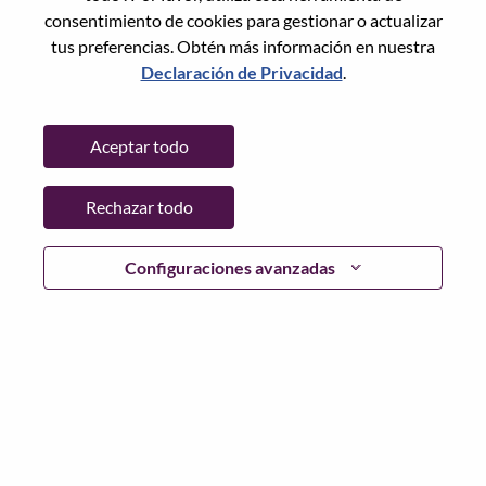
consentimiento de cookies para gestionar o actualizar
Copiar y pegar
tus preferencias. Obtén más información en nuestra
Declaración de Privacidad
.
Sin CV
Aceptar todo
¿Ya estás registrado?
Rechazar todo
Configuraciones avanzadas
Iniciar sesión
De acuerdo con las leyes de protección de datos
aplicables y los principios de privacidad de datos de
Lenovo, le solicitamos que elimine cualquier categoría
especial o dato personal sensible de su currículum o CV
antes de postularse a cualquier puesto en Lenovo o unirse