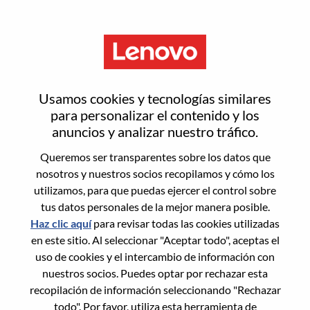
Menú
Restablecer contraseña
Usamos cookies y tecnologías similares
para personalizar el contenido y los
anuncios y analizar nuestro tráfico.
¿Estás seguro de que deseas
Queremos ser transparentes sobre los datos que
restablecer tu contraseña?
nosotros y nuestros socios recopilamos y cómo los
utilizamos, para que puedas ejercer el control sobre
tus datos personales de la mejor manera posible.
Enter the email address associated with your
Haz clic aquí
para revisar todas las cookies utilizadas
account, then click "Continue".
en este sitio. Al seleccionar "Aceptar todo", aceptas el
uso de cookies y el intercambio de información con
Te enviaremos un enlace por correo
nuestros socios. Puedes optar por rechazar esta
electrónico para restablecer tu contraseña.
recopilación de información seleccionando "Rechazar
todo". Por favor, utiliza esta herramienta de