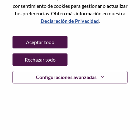
Restablece la contraseña con tu correo electrónico
Correo electrónico
*
consentimiento de cookies para gestionar o actualizar
tus preferencias. Obtén más información en nuestra
Declaración de Privacidad
.
Continuar
Aceptar todo
Volver
Rechazar todo
Configuraciones avanzadas
Lenovo.com
Privacidad
|
Términos de uso
|
Preguntas
Frecuentes
Sigue WeAreLenovo
|
Herramienta
de Consentimiento de Cookies