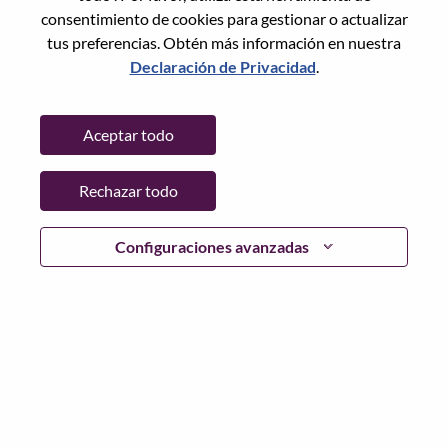
Restablece la contraseña con tu correo electrónico
Correo electrónico
*
consentimiento de cookies para gestionar o actualizar
tus preferencias. Obtén más información en nuestra
Declaración de Privacidad
.
Continuar
Aceptar todo
Volver
Rechazar todo
Configuraciones avanzadas
Lenovo.com
Privacidad
|
Términos de uso
|
Preguntas
Frecuentes
Sigue WeAreLenovo
|
Herramienta
de Consentimiento de Cookies