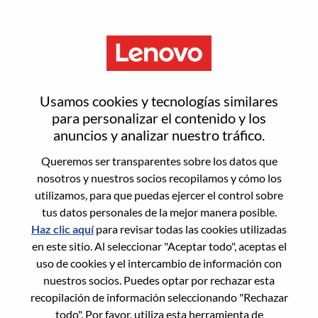
Menú
Restablecer contraseña
Usamos cookies y tecnologías similares
para personalizar el contenido y los
anuncios y analizar nuestro tráfico.
¿Estás seguro de que deseas
Queremos ser transparentes sobre los datos que
restablecer tu contraseña?
nosotros y nuestros socios recopilamos y cómo los
utilizamos, para que puedas ejercer el control sobre
tus datos personales de la mejor manera posible.
Enter the email address associated with your
Haz clic aquí
para revisar todas las cookies utilizadas
account, then click "Continue".
en este sitio. Al seleccionar "Aceptar todo", aceptas el
uso de cookies y el intercambio de información con
Te enviaremos un enlace por correo
nuestros socios. Puedes optar por rechazar esta
electrónico para restablecer tu contraseña.
recopilación de información seleccionando "Rechazar
todo". Por favor, utiliza esta herramienta de