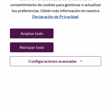
(
Restablecer
)
consentimiento de cookies para gestionar o actualizar
tus preferencias. Obtén más información en nuestra
Declaración de Privacidad
.
Advisory DC-DC Engineer I
Ingeniería de hardware
Aceptar todo
India, Karnataka, BANGALORE
N.º de solicitud: WD00103222
Publicado 07-Aug-2026
Rechazar todo
Postularse
Comp
Configuraciones avanzadas
Services Account Manager
Tecnología de la información
India, Haryana, Gurgaon
N.º de solicitud: WD00103254
Publicado 07-Aug-2026