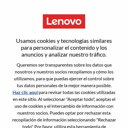
Menú
Más inteligente te impulsa
Usamos cookies y tecnologías similares
para personalizar el contenido y los
anuncios y analizar nuestro tráfico.
¿No sabes por dónde empezar?
Queremos ser transparentes sobre los datos que
Obtén recomendaciones
nosotros y nuestros socios recopilamos y cómo los
utilizamos, para que puedas ejercer el control sobre
tus datos personales de la mejor manera posible.
Buscar puestos vacantes
Haz clic aquí
para revisar todas las cookies utilizadas
Buscar puestos vacantes
en este sitio. Al seleccionar "Aceptar todo", aceptas el
uso de cookies y el intercambio de información con
1-10 de 72
jobs
nuestros socios. Puedes optar por rechazar esta
Siguiente
Filtros
Ordenar por
1
2
3
4
5
6
recopilación de información seleccionando "Rechazar
>>
aplicados
todo". Por favor, utiliza esta herramienta de