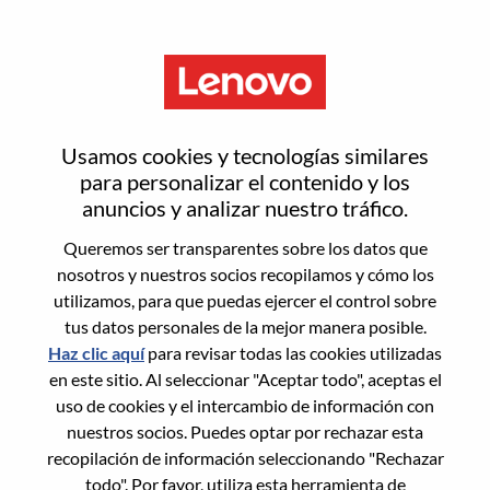
Menú
Más inteligente te impulsa
Usamos cookies y tecnologías similares
para personalizar el contenido y los
anuncios y analizar nuestro tráfico.
¿No sabes por dónde empezar?
Queremos ser transparentes sobre los datos que
Obtén recomendaciones
nosotros y nuestros socios recopilamos y cómo los
utilizamos, para que puedas ejercer el control sobre
tus datos personales de la mejor manera posible.
Buscar puestos vacantes
Haz clic aquí
para revisar todas las cookies utilizadas
Buscar puestos vacantes
en este sitio. Al seleccionar "Aceptar todo", aceptas el
uso de cookies y el intercambio de información con
61-70 de 999+ jobs
Ordenar por
<< Anterior
Siguiente >>
nuestros socios. Puedes optar por rechazar esta
recopilación de información seleccionando "Rechazar
todo". Por favor, utiliza esta herramienta de