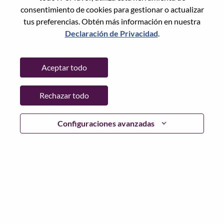
Cyber Resilience Act Compliance Manager
consentimiento de cookies para gestionar o actualizar
Tecnología de la información
tus preferencias. Obtén más información en nuestra
Eslovaquia, Bratislavský kraj, Bratislava
Declaración de Privacidad
.
N.º de solicitud: WD00101173
Publicado 05-Aug-2026
Aceptar todo
Postularse
Comp
Rechazar todo
Nordic Distribution Manager
Configuraciones avanzadas
Ventas
Dinamarca, Capital, Frederiksberg
N.º de solicitud: WD00102651
Publicado 04-Aug-2026
Postularse
Comp