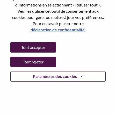
d'informations en sélectionnant « Refuser tout ».
Veuillez utiliser cet outil de consentement aux
Global Product Manager – Workstation Graphics
cookies pour gérer ou mettre à jour vos préférences.
États-Unis d’Amérique, North Carolina, Morrisville
Pour en savoir plus sur notre
N° de demande: WD00101559
déclaration de confidentialité
.
Posted 07-Aug-2026
Tout accepter
Postuler
Shar
Tout rejeter
Engineer, Services Delivery
Services
Paramètres des cookies
Hong Kong, Hong Kong
N° de demande: WD00102092
Posted 07-Aug-2026
Postuler
Shar