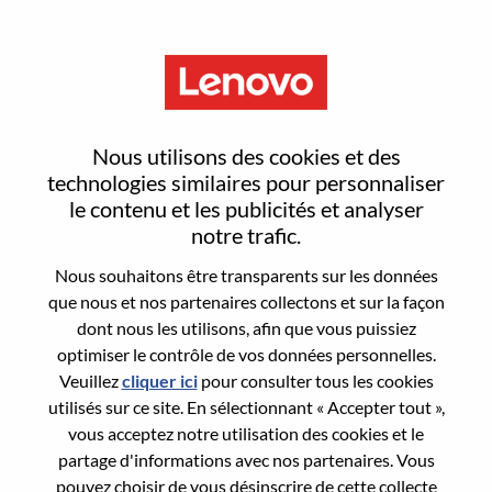
Menu
Une plus grande
Nous utilisons des cookies et des
intelligence grâce à vous
technologies similaires pour personnaliser
le contenu et les publicités et analyser
notre trafic.
Vous ne savez pas par où commencer?
Nous souhaitons être transparents sur les données
que nous et nos partenaires collectons et sur la façon
Obtenez des recommandations
dont nous les utilisons, afin que vous puissiez
optimiser le contrôle de vos données personnelles.
Veuillez
cliquer ici
pour consulter tous les cookies
Search for open positions
utilisés sur ce site. En sélectionnant « Accepter tout »,
Search for open positions
vous acceptez notre utilisation des cookies et le
partage d'informations avec nos partenaires. Vous
1-10 of 999+ jobs
Trier par
Suiv. >>
pouvez choisir de vous désinscrire de cette collecte