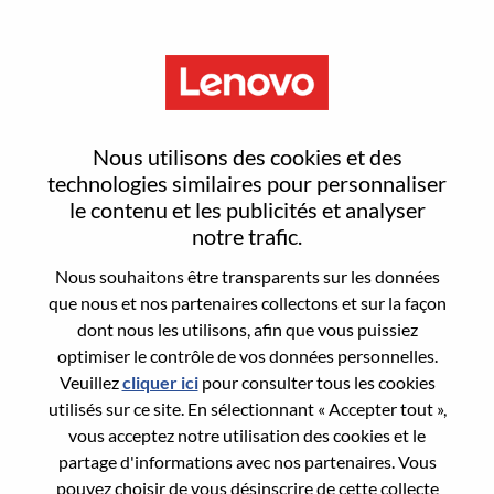
Menu
Automation-Engineering For
Nous utilisons des cookies et des
OS
technologies similaires pour personnaliser
le contenu et les publicités et analyser
notre trafic.
Nous souhaitons être transparents sur les données
que nous et nos partenaires collectons et sur la façon
dont nous les utilisons, afin que vous puissiez
General Information
optimiser le contrôle de vos données personnelles.
Veuillez
cliquer ici
pour consulter tous les cookies
Req #
WD00100404
utilisés sur ce site. En sélectionnant « Accepter tout »,
Career Area:
Informatique
vous acceptez notre utilisation des cookies et le
partage d'informations avec nos partenaires. Vous
Country/Region:
Brésil
pouvez choisir de vous désinscrire de cette collecte