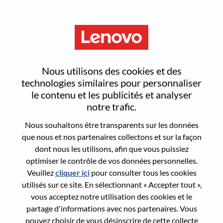
Menu
Enterprise Risk Management
Nous utilisons des cookies et des
Director
technologies similaires pour personnaliser
le contenu et les publicités et analyser
notre trafic.
Nous souhaitons être transparents sur les données
que nous et nos partenaires collectons et sur la façon
dont nous les utilisons, afin que vous puissiez
General Information
optimiser le contrôle de vos données personnelles.
Veuillez
cliquer ici
pour consulter tous les cookies
Req #
WD00098686
utilisés sur ce site. En sélectionnant « Accepter tout »,
Career Area:
Comptabilité/Finances
vous acceptez notre utilisation des cookies et le
partage d'informations avec nos partenaires. Vous
Country/Region:
États-Unis d’Amérique
pouvez choisir de vous désinscrire de cette collecte