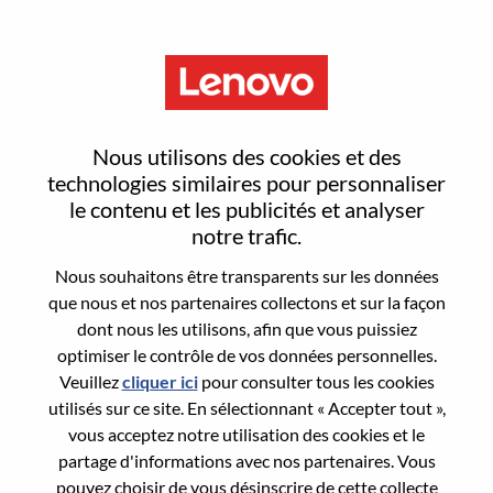
Menu
OEM Engineering Lab Manager
Nous utilisons des cookies et des
US
technologies similaires pour personnaliser
le contenu et les publicités et analyser
notre trafic.
Nous souhaitons être transparents sur les données
que nous et nos partenaires collectons et sur la façon
dont nous les utilisons, afin que vous puissiez
General Information
optimiser le contrôle de vos données personnelles.
Veuillez
cliquer ici
pour consulter tous les cookies
Req #
WD00101554
utilisés sur ce site. En sélectionnant « Accepter tout »,
Career Area:
Ingénierie matérielle
vous acceptez notre utilisation des cookies et le
partage d'informations avec nos partenaires. Vous
Country/Region:
États-Unis d’Amérique
pouvez choisir de vous désinscrire de cette collecte