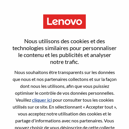
Menu
Sr. Technical Program Manager
Nous utilisons des cookies et des
technologies similaires pour personnaliser
le contenu et les publicités et analyser
notre trafic.
Nous souhaitons être transparents sur les données
General Information
que nous et nos partenaires collectons et sur la façon
dont nous les utilisons, afin que vous puissiez
Req #
WD00100030
optimiser le contrôle de vos données personnelles.
Career Area:
Gestion de produits
Veuillez
cliquer ici
pour consulter tous les cookies
utilisés sur ce site. En sélectionnant « Accepter tout »,
Country/Region:
Roumanie
vous acceptez notre utilisation des cookies et le
City:
Bucharest
partage d'informations avec nos partenaires. Vous
Date:
Mardi, juin 9, 2026
pouvez choisir de vous désinscrire de cette collecte