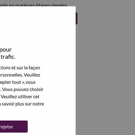
pte en quelques étapes simples.
Register
 pour
trafic.
tons et sur la façon
rsonnelles. Veuillez
cepter tout », vous
s. Vous pouvez choisir
Veuillez utiliser cet
 savoir plus sur notre
rejeter