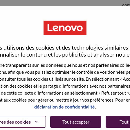
com
 utilisons des cookies et des technologies similaires
naliser le contenu et les publicités et analyser notre 
e transparents sur les données que nous et nos partenaires collec
sons, afin que vous puissiez optimiser le contrôle de vos données pe
nsulter tous les cookies utilisés sur ce site. En sélectionnant « Ac
ation des cookies et le partage d'informations avec nos partenaire
sauvegardé votre adresse email dans nos
de cette collecte d'informations en sélectionnant « Refuser tout ». 
 pour réinitialiser votre compte et vous
 aux cookies pour gérer ou mettre à jour vos préférences. Pour en
déclaration de confidentialité
.
 connecter ou pour vous inscrire, merci de
te:
hrsupport@lenovo.com
et de décrire en anglais
es des cookies
Tout accepter
Tout 
nclure "applicant Login Issue" dans l'objet du