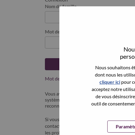
Nom de famille
Mot de passe
Nous
person
Se connecter
Nous souhaitons êtr
dont nous les utili
Mot de passe oublié ?
cliquer ici
pour co
acceptez notre utilis
Vous avez postulé récemment ? Nous avons 
de vous désinscrire 
systèmes; sélectionner "mot de passe oublié"
outil de consentement
reconnecter.
Si vous rencontrez des difficultés pour vous
contacter nos équipes RH à l'adresse suivan
Paramètr
les problèmes que vous rencontrez. Merci d'i