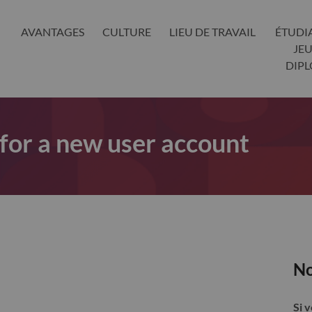
AVANTAGES
CULTURE
LIEU DE TRAVAIL
ÉTUDI
JE
DIP
 for a new user account
No
Si 