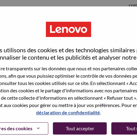
com
 utilisons des cookies et des technologies similaires
naliser le contenu et les publicités et analyser notre 
e transparents sur les données que nous et nos partenaires collec
sons, afin que vous puissiez optimiser le contrôle de vos données pe
nsulter tous les cookies utilisés sur ce site. En sélectionnant « Ac
ation des cookies et le partage d'informations avec nos partenaire
sauvegardé votre adresse email dans nos
de cette collecte d'informations en sélectionnant « Refuser tout ». 
 pour réinitialiser votre compte et vous
 aux cookies pour gérer ou mettre à jour vos préférences. Pour en
déclaration de confidentialité
.
 connecter ou pour vous inscrire, merci de
te:
hrsupport@lenovo.com
et de décrire en anglais
es des cookies
Tout accepter
Tout 
nclure "applicant Login Issue" dans l'objet du