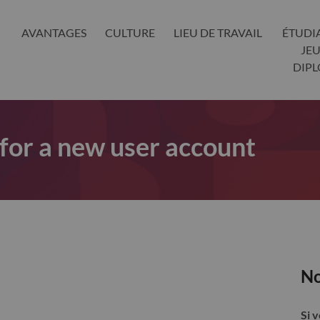
AVANTAGES
CULTURE
LIEU DE TRAVAIL
ÉTUDI
JE
DIP
 for a new user account
No
Si 