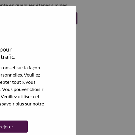
pte en quelques étapes simples.
Register
 pour
trafic.
tons et sur la façon
rsonnelles. Veuillez
cepter tout », vous
s. Vous pouvez choisir
Veuillez utiliser cet
 savoir plus sur notre
rejeter