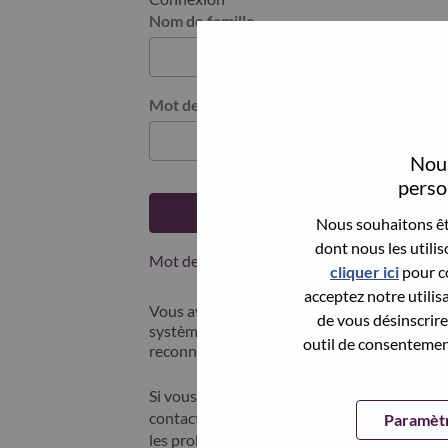
Nom de famille
Mot de passe
Nous
person
Se connecter
Nous souhaitons êtr
dont nous les utili
Mot de passe oublié ?
cliquer ici
pour co
acceptez notre utilis
Vous avez postulé récemment ? Nous avons 
de vous désinscrire 
systèmes; sélectionner "mot de passe oublié"
outil de consentement
reconnecter.
Si vous rencontrez des difficultés pour vous
contacter nos équipes RH à l'adresse suivan
Paramètr
les problèmes que vous rencontrez. Merci d'i