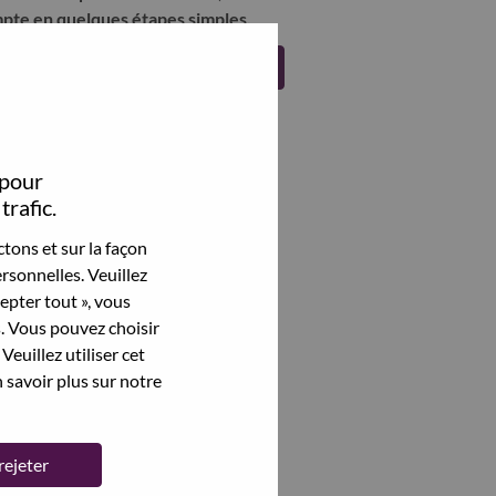
pte en quelques étapes simples.
Register
 pour
trafic.
tons et sur la façon
rsonnelles. Veuillez
cepter tout », vous
s. Vous pouvez choisir
Veuillez utiliser cet
 savoir plus sur notre
rejeter