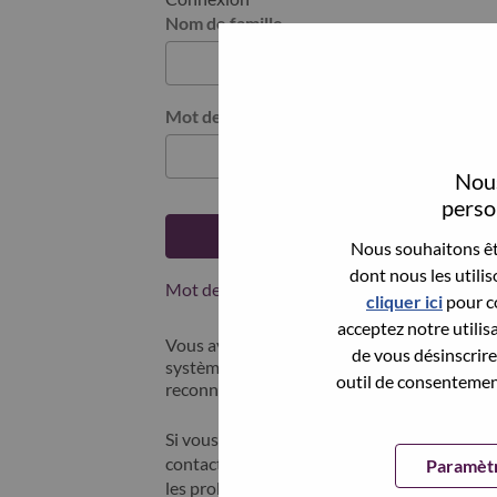
Nom de famille
Mot de passe
Nous
person
Se connecter
Nous souhaitons êtr
dont nous les utili
Mot de passe oublié ?
cliquer ici
pour co
acceptez notre utilis
Vous avez postulé récemment ? Nous avons 
de vous désinscrire 
systèmes; sélectionner "mot de passe oublié"
outil de consentement
reconnecter.
Si vous rencontrez des difficultés pour vous
contacter nos équipes RH à l'adresse suivan
Paramètr
les problèmes que vous rencontrez. Merci d'i