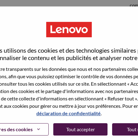
com
 utilisons des cookies et des technologies similaires
naliser le contenu et les publicités et analyser notre 
e transparents sur les données que nous et nos partenaires collec
sons, afin que vous puissiez optimiser le contrôle de vos données pe
nsulter tous les cookies utilisés sur ce site. En sélectionnant « Ac
ation des cookies et le partage d'informations avec nos partenaire
sauvegardé votre adresse email dans nos
de cette collecte d'informations en sélectionnant « Refuser tout ». 
 pour réinitialiser votre compte et vous
 aux cookies pour gérer ou mettre à jour vos préférences. Pour en
déclaration de confidentialité
.
 connecter ou pour vous inscrire, merci de
te:
hrsupport@lenovo.com
et de décrire en anglais
es des cookies
Tout accepter
Tout 
nclure "applicant Login Issue" dans l'objet du