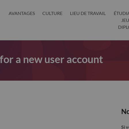
AVANTAGES
CULTURE
LIEU DE TRAVAIL
ÉTUDI
JE
DIP
 for a new user account
No
Si 