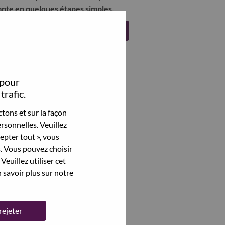
pte en quelques étapes simples.
Register
 pour
trafic.
tons et sur la façon
rsonnelles. Veuillez
cepter tout », vous
s. Vous pouvez choisir
Veuillez utiliser cet
 savoir plus sur notre
rejeter