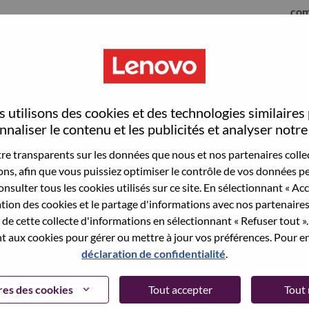
com
 utilisons des cookies et des technologies similaires
naliser le contenu et les publicités et analyser notre 
e transparents sur les données que nous et nos partenaires collec
sons, afin que vous puissiez optimiser le contrôle de vos données pe
nsulter tous les cookies utilisés sur ce site. En sélectionnant « Ac
ation des cookies et le partage d'informations avec nos partenaire
sauvegardé votre adresse email dans nos
de cette collecte d'informations en sélectionnant « Refuser tout ». 
 pour réinitialiser votre compte et vous
 aux cookies pour gérer ou mettre à jour vos préférences. Pour en
déclaration de confidentialité
.
 connecter ou pour vous inscrire, merci de
te:
hrsupport@lenovo.com
et de décrire en anglais
es des cookies
Tout accepter
Tout 
nclure "applicant Login Issue" dans l'objet du