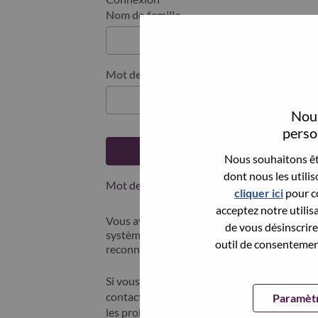
Nom de famille
Mot de passe
Nous
person
Se connecter
Nous souhaitons êtr
dont nous les utili
Mot de passe oublié ?
cliquer ici
pour co
acceptez notre utilis
Vous avez postulé récemment ? Nous avons 
de vous désinscrire 
systèmes; sélectionner "mot de passe oublié"
outil de consentement
reconnecter.
Si vous rencontrez des difficultés pour vous
contacter nos équipes RH à l'adresse suivan
Paramètr
les problèmes que vous rencontrez. Merci d'i