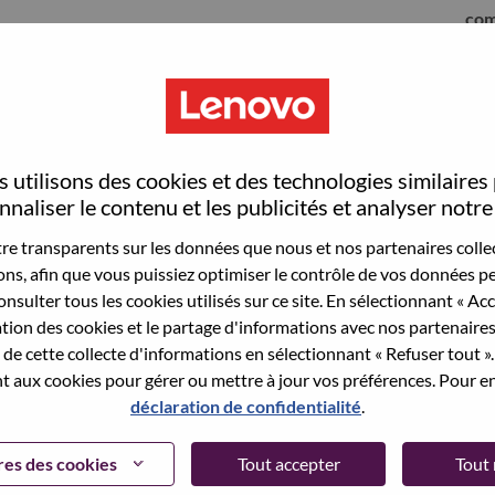
com
 utilisons des cookies et des technologies similaires
naliser le contenu et les publicités et analyser notre 
e transparents sur les données que nous et nos partenaires collec
sons, afin que vous puissiez optimiser le contrôle de vos données pe
nsulter tous les cookies utilisés sur ce site. En sélectionnant « Ac
ation des cookies et le partage d'informations avec nos partenaire
sauvegardé votre adresse email dans nos
de cette collecte d'informations en sélectionnant « Refuser tout ». 
 pour réinitialiser votre compte et vous
 aux cookies pour gérer ou mettre à jour vos préférences. Pour en
déclaration de confidentialité
.
 connecter ou pour vous inscrire, merci de
te:
hrsupport@lenovo.com
et de décrire en anglais
es des cookies
Tout accepter
Tout 
nclure "applicant Login Issue" dans l'objet du