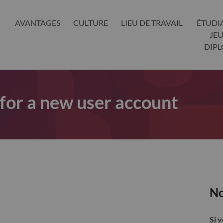
AVANTAGES
CULTURE
LIEU DE TRAVAIL
ÉTUDI
JE
DIP
 for a new user account
No
Si 