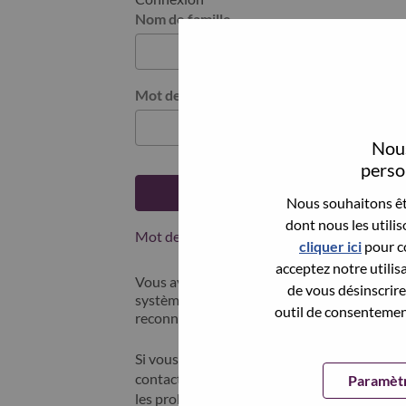
Nom de famille
Mot de passe
Nous
person
Se connecter
Nous souhaitons êtr
dont nous les utili
Mot de passe oublié ?
cliquer ici
pour co
acceptez notre utilis
Vous avez postulé récemment ? Nous avons 
de vous désinscrire 
systèmes; sélectionner "mot de passe oublié"
outil de consentement
reconnecter.
Si vous rencontrez des difficultés pour vous
contacter nos équipes RH à l'adresse suivan
Paramètr
les problèmes que vous rencontrez. Merci d'i