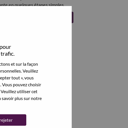
pte en quelques étapes simples.
Register
 pour
trafic.
tons et sur la façon
rsonnelles. Veuillez
cepter tout », vous
s. Vous pouvez choisir
Veuillez utiliser cet
 savoir plus sur notre
rejeter