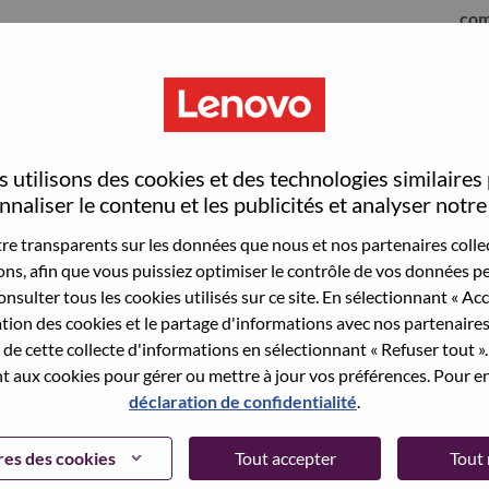
com
 utilisons des cookies et des technologies similaires
naliser le contenu et les publicités et analyser notre 
e transparents sur les données que nous et nos partenaires collec
sons, afin que vous puissiez optimiser le contrôle de vos données pe
nsulter tous les cookies utilisés sur ce site. En sélectionnant « Ac
ation des cookies et le partage d'informations avec nos partenaire
sauvegardé votre adresse email dans nos
de cette collecte d'informations en sélectionnant « Refuser tout ». 
 pour réinitialiser votre compte et vous
 aux cookies pour gérer ou mettre à jour vos préférences. Pour en
déclaration de confidentialité
.
 connecter ou pour vous inscrire, merci de
te:
hrsupport@lenovo.com
et de décrire en anglais
es des cookies
Tout accepter
Tout 
nclure "applicant Login Issue" dans l'objet du