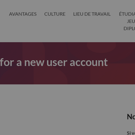
AVANTAGES
CULTURE
LIEU DE TRAVAIL
ÉTUDI
JE
DIP
 for a new user account
No
Si 