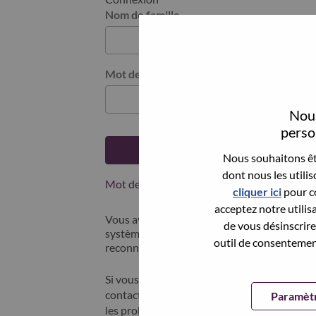
Nom de famille
Mot de passe
Nous
person
Se connecter
Nous souhaitons êtr
dont nous les utili
Mot de passe oublié ?
cliquer ici
pour co
acceptez notre utilis
Vous avez postulé récemment ? Nous avons 
de vous désinscrire 
systèmes; sélectionner "mot de passe oublié"
outil de consentement
reconnecter.
Si vous rencontrez des difficultés pour vous
contacter nos équipes RH à l'adresse suivan
Paramètr
les problèmes que vous rencontrez. Merci d'i