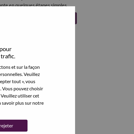
pte en quelques étapes simples.
Register
 pour
trafic.
tons et sur la façon
rsonnelles. Veuillez
cepter tout », vous
s. Vous pouvez choisir
Veuillez utiliser cet
 savoir plus sur notre
rejeter