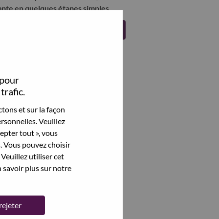
pte en quelques étapes simples.
Register
 pour
trafic.
tons et sur la façon
rsonnelles. Veuillez
cepter tout », vous
s. Vous pouvez choisir
Veuillez utiliser cet
 savoir plus sur notre
rejeter