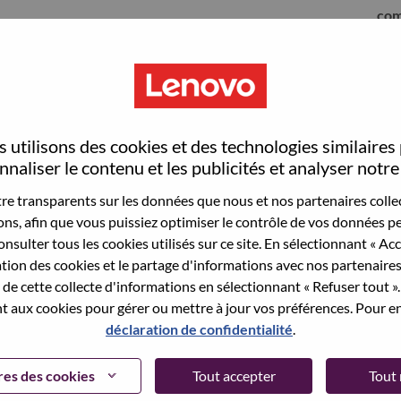
com
 utilisons des cookies et des technologies similaires
naliser le contenu et les publicités et analyser notre 
e transparents sur les données que nous et nos partenaires collec
sons, afin que vous puissiez optimiser le contrôle de vos données pe
nsulter tous les cookies utilisés sur ce site. En sélectionnant « Ac
ation des cookies et le partage d'informations avec nos partenaire
sauvegardé votre adresse email dans nos
de cette collecte d'informations en sélectionnant « Refuser tout ». 
 pour réinitialiser votre compte et vous
 aux cookies pour gérer ou mettre à jour vos préférences. Pour en
déclaration de confidentialité
.
 connecter ou pour vous inscrire, merci de
te:
hrsupport@lenovo.com
et de décrire en anglais
es des cookies
Tout accepter
Tout 
nclure "applicant Login Issue" dans l'objet du