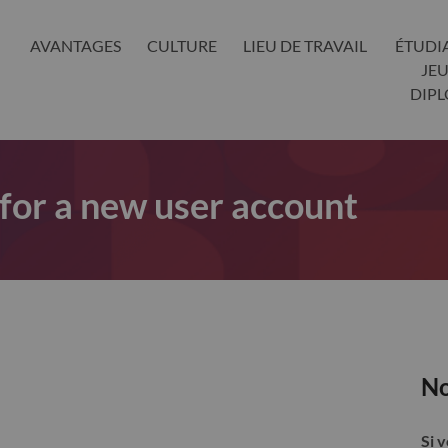
AVANTAGES
CULTURE
LIEU DE TRAVAIL
ÉTUDI
JE
DIP
 for a new user account
No
Si 