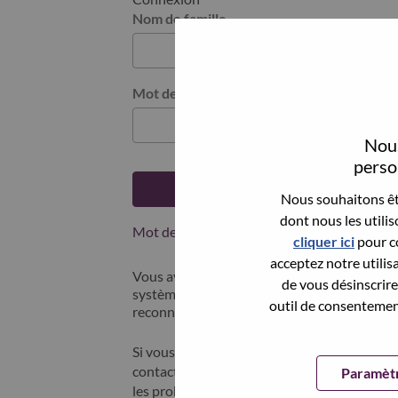
Nom de famille
Mot de passe
Nous
person
Se connecter
Nous souhaitons êtr
dont nous les utili
Mot de passe oublié ?
cliquer ici
pour co
acceptez notre utilis
Vous avez postulé récemment ? Nous avons 
de vous désinscrire 
systèmes; sélectionner "mot de passe oublié"
outil de consentement
reconnecter.
Si vous rencontrez des difficultés pour vous
contacter nos équipes RH à l'adresse suivan
Paramètr
les problèmes que vous rencontrez. Merci d'i