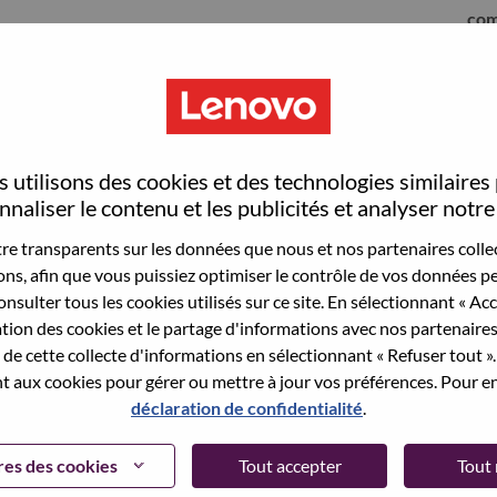
com
 utilisons des cookies et des technologies similaires
naliser le contenu et les publicités et analyser notre 
e transparents sur les données que nous et nos partenaires collec
sons, afin que vous puissiez optimiser le contrôle de vos données pe
nsulter tous les cookies utilisés sur ce site. En sélectionnant « Ac
ation des cookies et le partage d'informations avec nos partenaire
sauvegardé votre adresse email dans nos
de cette collecte d'informations en sélectionnant « Refuser tout ». 
 pour réinitialiser votre compte et vous
 aux cookies pour gérer ou mettre à jour vos préférences. Pour en
déclaration de confidentialité
.
 connecter ou pour vous inscrire, merci de
te:
hrsupport@lenovo.com
et de décrire en anglais
es des cookies
Tout accepter
Tout 
nclure "applicant Login Issue" dans l'objet du