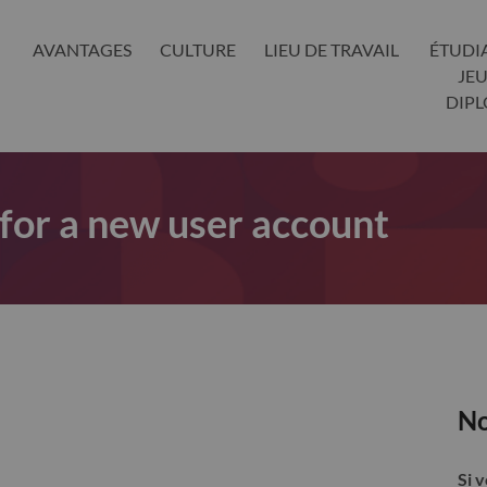
AVANTAGES
CULTURE
LIEU DE TRAVAIL
ÉTUDI
JE
DIP
 for a new user account
No
Si 