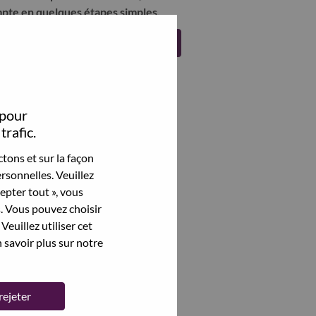
pte en quelques étapes simples.
Register
 pour
trafic.
tons et sur la façon
rsonnelles. Veuillez
cepter tout », vous
s. Vous pouvez choisir
Veuillez utiliser cet
 savoir plus sur notre
rejeter