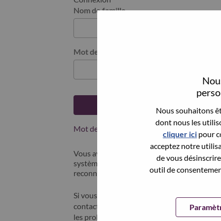
Nom de famille
Mot de passe
Nous
person
Se connecter
Nous souhaitons êtr
dont nous les utili
Mot de passe oublié ?
cliquer ici
pour co
acceptez notre utilis
Vous avez postulé récemment ? Nous avons 
de vous désinscrire 
systèmes; sélectionner "mot de passe oublié"
outil de consentement
reconnecter.
Si vous rencontrez des difficultés pour vous
contacter nos équipes RH à l'adresse suivan
Paramètr
les problèmes que vous rencontrez. Merci d'i