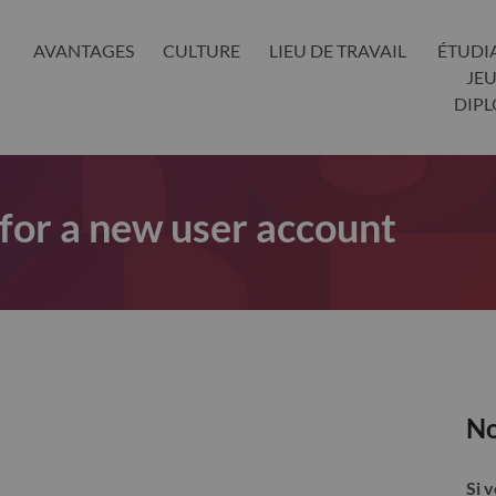
AVANTAGES
CULTURE
LIEU DE TRAVAIL
ÉTUDI
JE
DIP
 for a new user account
No
Si 