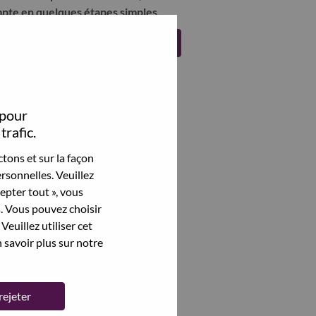
pte en quelques étapes simples.
Register
 pour
trafic.
tons et sur la façon
rsonnelles. Veuillez
cepter tout », vous
s. Vous pouvez choisir
Veuillez utiliser cet
 savoir plus sur notre
rejeter