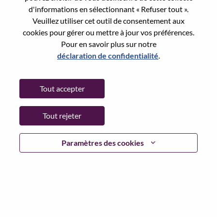
Reset password with your e-mail
E-mail
*
d'informations en sélectionnant « Refuser tout ».
Veuillez utiliser cet outil de consentement aux
cookies pour gérer ou mettre à jour vos préférences.
Pour en savoir plus sur notre
déclaration de confidentialité
.
Continue
Tout accepter
Go Back
Tout rejeter
Lenovo.com
Paramètres des cookies
Confidentialité
|
Conditions d’utilisation
|
FAQ
Suivez WeAreLenovo
|
Outil de
Consentement aux Cookies