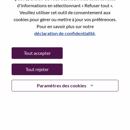
Reset password with your e-mail
E-mail
*
d'informations en sélectionnant « Refuser tout ».
Veuillez utiliser cet outil de consentement aux
cookies pour gérer ou mettre à jour vos préférences.
Pour en savoir plus sur notre
déclaration de confidentialité
.
Continue
Tout accepter
Go Back
Tout rejeter
Lenovo.com
Paramètres des cookies
Confidentialité
|
Conditions d’utilisation
|
FAQ
Suivez WeAreLenovo
|
Outil de
Consentement aux Cookies