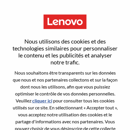
Menu
Reset password
Nous utilisons des cookies et des
technologies similaires pour personnaliser
le contenu et les publicités et analyser
Are you sure you want to reset your
notre trafic.
password?
Nous souhaitons être transparents sur les données
que nous et nos partenaires collectons et sur la façon
dont nous les utilisons, afin que vous puissiez
Enter the email address associated with your
optimiser le contrôle de vos données personnelles.
account, then click "Continue".
Veuillez
cliquer ici
pour consulter tous les cookies
utilisés sur ce site. En sélectionnant « Accepter tout »,
We will email you a link to reset your
vous acceptez notre utilisation des cookies et le
password.
partage d'informations avec nos partenaires. Vous
pouvez choisir de vous désinscrire de cette collecte