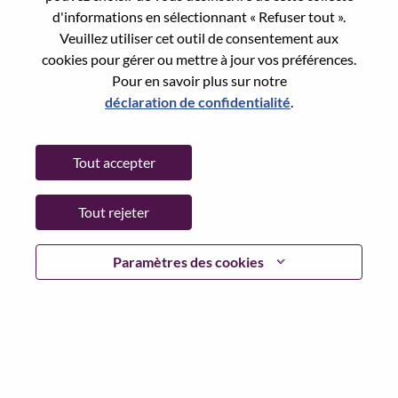
Reset password with your e-mail
E-mail
*
d'informations en sélectionnant « Refuser tout ».
Veuillez utiliser cet outil de consentement aux
cookies pour gérer ou mettre à jour vos préférences.
Pour en savoir plus sur notre
déclaration de confidentialité
.
Continue
Tout accepter
Go Back
Tout rejeter
Lenovo.com
Paramètres des cookies
Confidentialité
|
Conditions d’utilisation
|
FAQ
Suivez WeAreLenovo
|
Outil de
Consentement aux Cookies