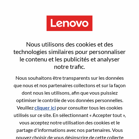
Menu
Reset password
Nous utilisons des cookies et des
technologies similaires pour personnaliser
le contenu et les publicités et analyser
Are you sure you want to reset your
notre trafic.
password?
Nous souhaitons être transparents sur les données
que nous et nos partenaires collectons et sur la façon
dont nous les utilisons, afin que vous puissiez
Enter the email address associated with your
optimiser le contrôle de vos données personnelles.
account, then click "Continue".
Veuillez
cliquer ici
pour consulter tous les cookies
utilisés sur ce site. En sélectionnant « Accepter tout »,
We will email you a link to reset your
vous acceptez notre utilisation des cookies et le
password.
partage d'informations avec nos partenaires. Vous
pouvez choisir de vous désinscrire de cette collecte