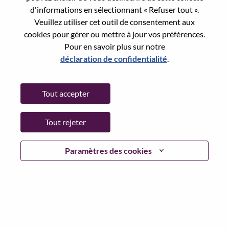
Reset password with your e-mail
E-mail
*
d'informations en sélectionnant « Refuser tout ».
Veuillez utiliser cet outil de consentement aux
cookies pour gérer ou mettre à jour vos préférences.
Pour en savoir plus sur notre
déclaration de confidentialité
.
Continue
Tout accepter
Go Back
Tout rejeter
Lenovo.com
Paramètres des cookies
Confidentialité
|
Conditions d’utilisation
|
FAQ
Suivez WeAreLenovo
|
Outil de
Consentement aux Cookies