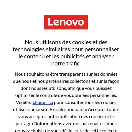
Menu
Reset password
Nous utilisons des cookies et des
technologies similaires pour personnaliser
le contenu et les publicités et analyser
Are you sure you want to reset your
notre trafic.
password?
Nous souhaitons être transparents sur les données
que nous et nos partenaires collectons et sur la façon
dont nous les utilisons, afin que vous puissiez
Enter the email address associated with your
optimiser le contrôle de vos données personnelles.
account, then click "Continue".
Veuillez
cliquer ici
pour consulter tous les cookies
utilisés sur ce site. En sélectionnant « Accepter tout »,
We will email you a link to reset your
vous acceptez notre utilisation des cookies et le
password.
partage d'informations avec nos partenaires. Vous
pouvez choisir de vous désinscrire de cette collecte