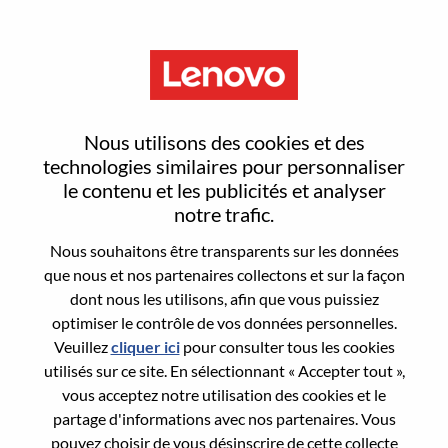
Menu
Reset password
Nous utilisons des cookies et des
technologies similaires pour personnaliser
le contenu et les publicités et analyser
Are you sure you want to reset your
notre trafic.
password?
Nous souhaitons être transparents sur les données
que nous et nos partenaires collectons et sur la façon
dont nous les utilisons, afin que vous puissiez
Enter the email address associated with your
optimiser le contrôle de vos données personnelles.
account, then click "Continue".
Veuillez
cliquer ici
pour consulter tous les cookies
utilisés sur ce site. En sélectionnant « Accepter tout »,
We will email you a link to reset your
vous acceptez notre utilisation des cookies et le
password.
partage d'informations avec nos partenaires. Vous
pouvez choisir de vous désinscrire de cette collecte