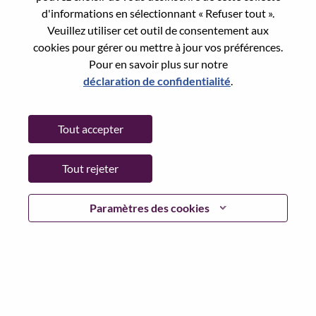
Reset password with your e-mail
E-mail
*
d'informations en sélectionnant « Refuser tout ».
Veuillez utiliser cet outil de consentement aux
cookies pour gérer ou mettre à jour vos préférences.
Pour en savoir plus sur notre
déclaration de confidentialité
.
Continue
Tout accepter
Go Back
Tout rejeter
Lenovo.com
Paramètres des cookies
Confidentialité
|
Conditions d’utilisation
|
FAQ
Suivez WeAreLenovo
|
Outil de
Consentement aux Cookies