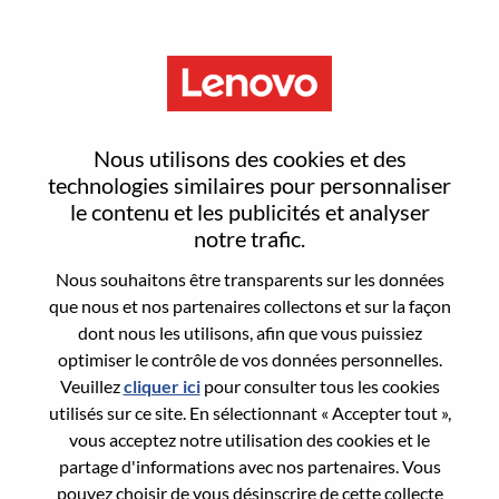
Menu
Reset password
Nous utilisons des cookies et des
technologies similaires pour personnaliser
le contenu et les publicités et analyser
Are you sure you want to reset your
notre trafic.
password?
Nous souhaitons être transparents sur les données
que nous et nos partenaires collectons et sur la façon
dont nous les utilisons, afin que vous puissiez
Enter the email address associated with your
optimiser le contrôle de vos données personnelles.
account, then click "Continue".
Veuillez
cliquer ici
pour consulter tous les cookies
utilisés sur ce site. En sélectionnant « Accepter tout »,
We will email you a link to reset your
vous acceptez notre utilisation des cookies et le
password.
partage d'informations avec nos partenaires. Vous
pouvez choisir de vous désinscrire de cette collecte