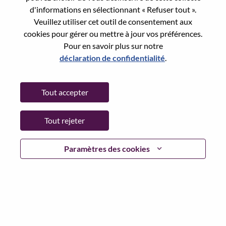
Reset password with your e-mail
E-mail
*
d'informations en sélectionnant « Refuser tout ».
Veuillez utiliser cet outil de consentement aux
cookies pour gérer ou mettre à jour vos préférences.
Pour en savoir plus sur notre
déclaration de confidentialité
.
Continue
Tout accepter
Go Back
Tout rejeter
Lenovo.com
Paramètres des cookies
Confidentialité
|
Conditions d’utilisation
|
FAQ
Suivez WeAreLenovo
|
Outil de
Consentement aux Cookies