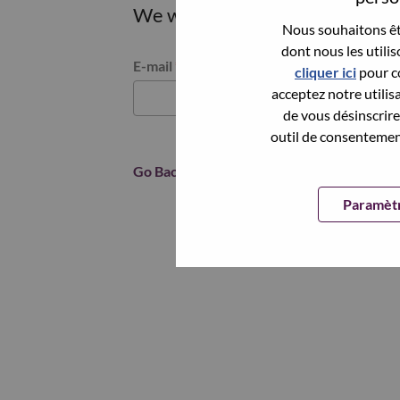
We will email you a link to res
Nous souhaitons êtr
dont nous les utili
Reset password with your e-mail
E-mail
*
cliquer ici
pour co
acceptez notre utilis
de vous désinscrire 
outil de consentement
Go Back
Paramètr