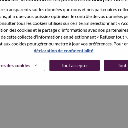
et your password.
e transparents sur les données que nous et nos partenaires collec
sons, afin que vous puissiez optimiser le contrôle de vos données pe
nsulter tous les cookies utilisés sur ce site. En sélectionnant « Ac
ation des cookies et le partage d'informations avec nos partenaire
Continue
de cette collecte d'informations en sélectionnant « Refuser tout ». 
 aux cookies pour gérer ou mettre à jour vos préférences. Pour en
déclaration de confidentialité
.
es des cookies
Tout accepter
Tout 