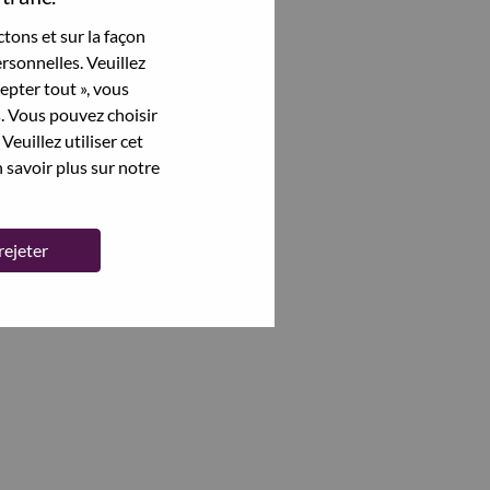
tons et sur la façon
rsonnelles. Veuillez
cepter tout », vous
s. Vous pouvez choisir
Veuillez utiliser cet
 savoir plus sur notre
rejeter