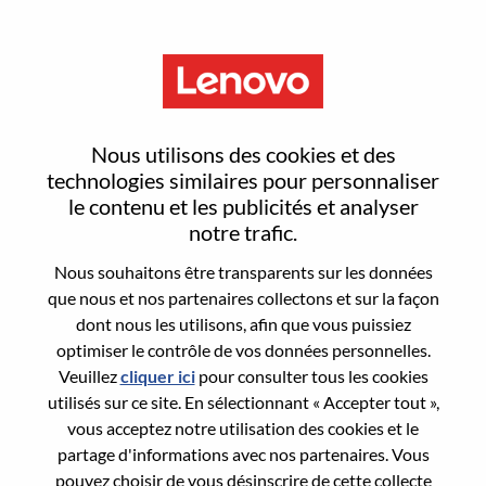
Menu
Reset password
Nous utilisons des cookies et des
technologies similaires pour personnaliser
le contenu et les publicités et analyser
Are you sure you want to reset your
notre trafic.
password?
Nous souhaitons être transparents sur les données
que nous et nos partenaires collectons et sur la façon
dont nous les utilisons, afin que vous puissiez
Enter the email address associated with your
optimiser le contrôle de vos données personnelles.
account, then click "Continue".
Veuillez
cliquer ici
pour consulter tous les cookies
utilisés sur ce site. En sélectionnant « Accepter tout »,
We will email you a link to reset your
vous acceptez notre utilisation des cookies et le
password.
partage d'informations avec nos partenaires. Vous
pouvez choisir de vous désinscrire de cette collecte