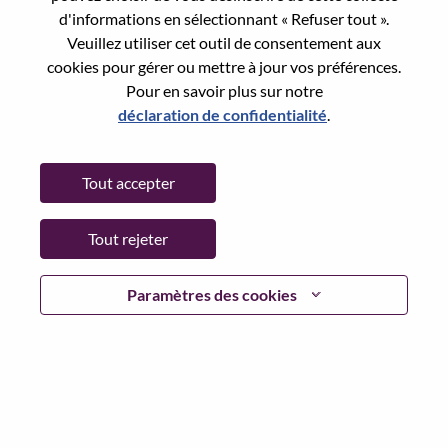
Reset password with your e-mail
E-mail
*
d'informations en sélectionnant « Refuser tout ».
Veuillez utiliser cet outil de consentement aux
cookies pour gérer ou mettre à jour vos préférences.
Pour en savoir plus sur notre
déclaration de confidentialité
.
Continue
Tout accepter
Go Back
Tout rejeter
Lenovo.com
Paramètres des cookies
Confidentialité
|
Conditions d’utilisation
|
FAQ
Suivez WeAreLenovo
|
Outil de
Consentement aux Cookies