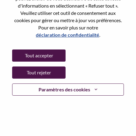
Reset password with your e-mail
E-mail
*
d'informations en sélectionnant « Refuser tout ».
Veuillez utiliser cet outil de consentement aux
cookies pour gérer ou mettre à jour vos préférences.
Pour en savoir plus sur notre
déclaration de confidentialité
.
Continue
Tout accepter
Go Back
Tout rejeter
Lenovo.com
Paramètres des cookies
Confidentialité
|
Conditions d’utilisation
|
FAQ
Suivez WeAreLenovo
|
Outil de
Consentement aux Cookies