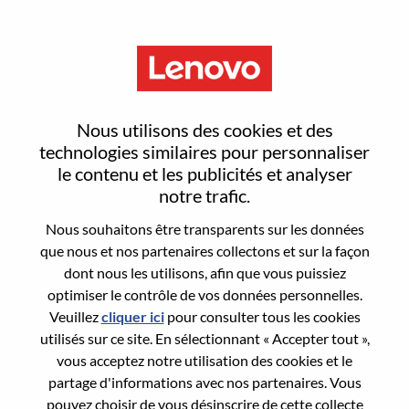
Menu
Reset password
Nous utilisons des cookies et des
technologies similaires pour personnaliser
le contenu et les publicités et analyser
Are you sure you want to reset your
notre trafic.
password?
Nous souhaitons être transparents sur les données
que nous et nos partenaires collectons et sur la façon
dont nous les utilisons, afin que vous puissiez
Enter the email address associated with your
optimiser le contrôle de vos données personnelles.
account, then click "Continue".
Veuillez
cliquer ici
pour consulter tous les cookies
utilisés sur ce site. En sélectionnant « Accepter tout »,
We will email you a link to reset your
vous acceptez notre utilisation des cookies et le
password.
partage d'informations avec nos partenaires. Vous
pouvez choisir de vous désinscrire de cette collecte