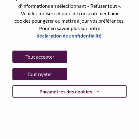
Reset password with your e-mail
E-mail
*
d'informations en sélectionnant « Refuser tout ».
Veuillez utiliser cet outil de consentement aux
cookies pour gérer ou mettre à jour vos préférences.
Pour en savoir plus sur notre
déclaration de confidentialité
.
Continue
Tout accepter
Go Back
Tout rejeter
Lenovo.com
Paramètres des cookies
Confidentialité
|
Conditions d’utilisation
|
FAQ
Suivez WeAreLenovo
|
Outil de
Consentement aux Cookies