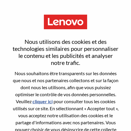
Menu
Reset password
Nous utilisons des cookies et des
technologies similaires pour personnaliser
le contenu et les publicités et analyser
Are you sure you want to reset your
notre trafic.
password?
Nous souhaitons être transparents sur les données
que nous et nos partenaires collectons et sur la façon
dont nous les utilisons, afin que vous puissiez
Enter the email address associated with your
optimiser le contrôle de vos données personnelles.
account, then click "Continue".
Veuillez
cliquer ici
pour consulter tous les cookies
utilisés sur ce site. En sélectionnant « Accepter tout »,
We will email you a link to reset your
vous acceptez notre utilisation des cookies et le
password.
partage d'informations avec nos partenaires. Vous
pouvez choisir de vous désinscrire de cette collecte