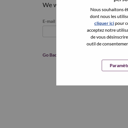
We will email you a link to res
Nous souhaitons êtr
dont nous les utili
Reset password with your e-mail
E-mail
*
cliquer ici
pour co
acceptez notre utilis
de vous désinscrire 
outil de consentement
Go Back
Paramètr