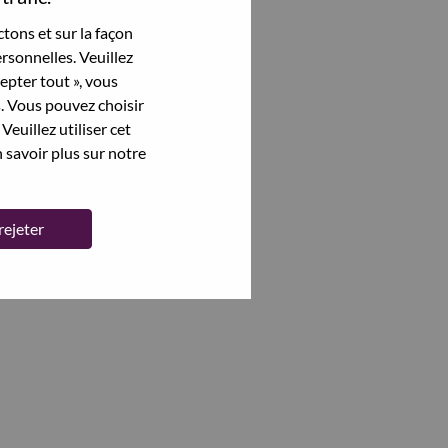
tons et sur la façon
rsonnelles. Veuillez
cepter tout », vous
s. Vous pouvez choisir
Veuillez utiliser cet
 savoir plus sur notre
rejeter