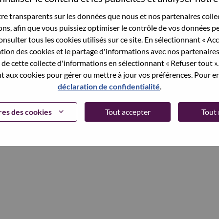
et your password.
e transparents sur les données que nous et nos partenaires collec
sons, afin que vous puissiez optimiser le contrôle de vos données pe
nsulter tous les cookies utilisés sur ce site. En sélectionnant « Ac
ation des cookies et le partage d'informations avec nos partenaire
Continue
de cette collecte d'informations en sélectionnant « Refuser tout ». 
 aux cookies pour gérer ou mettre à jour vos préférences. Pour en
déclaration de confidentialité
.
es des cookies
Tout accepter
Tout 