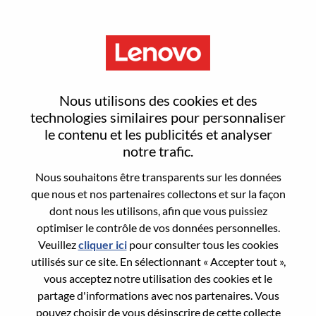
Menu
Reset password
Nous utilisons des cookies et des
technologies similaires pour personnaliser
le contenu et les publicités et analyser
Are you sure you want to reset your
notre trafic.
password?
Nous souhaitons être transparents sur les données
que nous et nos partenaires collectons et sur la façon
dont nous les utilisons, afin que vous puissiez
Enter the email address associated with your
optimiser le contrôle de vos données personnelles.
account, then click "Continue".
Veuillez
cliquer ici
pour consulter tous les cookies
utilisés sur ce site. En sélectionnant « Accepter tout »,
We will email you a link to reset your
vous acceptez notre utilisation des cookies et le
password.
partage d'informations avec nos partenaires. Vous
pouvez choisir de vous désinscrire de cette collecte