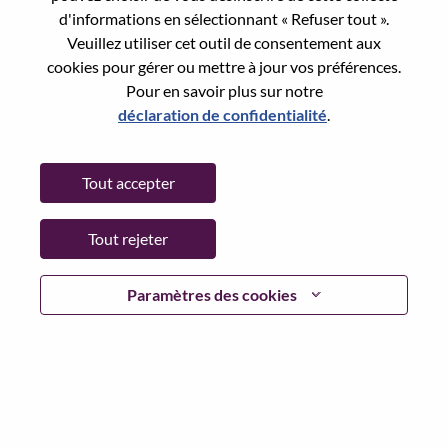
Reset password with your e-mail
E-mail
*
d'informations en sélectionnant « Refuser tout ».
Veuillez utiliser cet outil de consentement aux
cookies pour gérer ou mettre à jour vos préférences.
Pour en savoir plus sur notre
déclaration de confidentialité
.
Continue
Tout accepter
Go Back
Tout rejeter
Lenovo.com
Paramètres des cookies
Confidentialité
|
Conditions d’utilisation
|
FAQ
Suivez WeAreLenovo
|
Outil de
Consentement aux Cookies