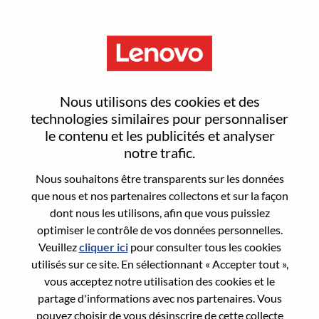
Menu
Reset password
Nous utilisons des cookies et des
technologies similaires pour personnaliser
le contenu et les publicités et analyser
Are you sure you want to reset your
notre trafic.
password?
Nous souhaitons être transparents sur les données
que nous et nos partenaires collectons et sur la façon
dont nous les utilisons, afin que vous puissiez
Enter the email address associated with your
optimiser le contrôle de vos données personnelles.
account, then click "Continue".
Veuillez
cliquer ici
pour consulter tous les cookies
utilisés sur ce site. En sélectionnant « Accepter tout »,
We will email you a link to reset your
vous acceptez notre utilisation des cookies et le
password.
partage d'informations avec nos partenaires. Vous
pouvez choisir de vous désinscrire de cette collecte