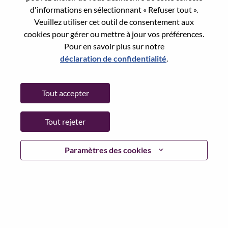
Reset password with your e-mail
E-mail
*
d'informations en sélectionnant « Refuser tout ».
Veuillez utiliser cet outil de consentement aux
cookies pour gérer ou mettre à jour vos préférences.
Pour en savoir plus sur notre
déclaration de confidentialité
.
Continue
Tout accepter
Go Back
Tout rejeter
Lenovo.com
Paramètres des cookies
Confidentialité
|
Conditions d’utilisation
|
FAQ
Suivez WeAreLenovo
|
Outil de
Consentement aux Cookies