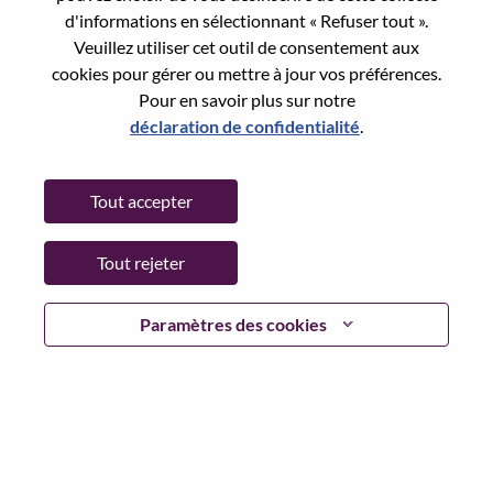
Reset password with your e-mail
E-mail
*
d'informations en sélectionnant « Refuser tout ».
Veuillez utiliser cet outil de consentement aux
cookies pour gérer ou mettre à jour vos préférences.
Pour en savoir plus sur notre
déclaration de confidentialité
.
Continue
Tout accepter
Go Back
Tout rejeter
Lenovo.com
Paramètres des cookies
Confidentialité
|
Conditions d’utilisation
|
FAQ
Suivez WeAreLenovo
|
Outil de
Consentement aux Cookies