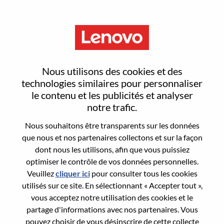
Menu
Reset password
Nous utilisons des cookies et des
technologies similaires pour personnaliser
le contenu et les publicités et analyser
Are you sure you want to reset your
notre trafic.
password?
Nous souhaitons être transparents sur les données
que nous et nos partenaires collectons et sur la façon
dont nous les utilisons, afin que vous puissiez
Enter the email address associated with your
optimiser le contrôle de vos données personnelles.
account, then click "Continue".
Veuillez
cliquer ici
pour consulter tous les cookies
utilisés sur ce site. En sélectionnant « Accepter tout »,
We will email you a link to reset your
vous acceptez notre utilisation des cookies et le
password.
partage d'informations avec nos partenaires. Vous
pouvez choisir de vous désinscrire de cette collecte