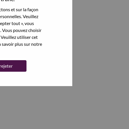
tons et sur la façon
rsonnelles. Veuillez
cepter tout », vous
s. Vous pouvez choisir
Veuillez utiliser cet
 savoir plus sur notre
rejeter