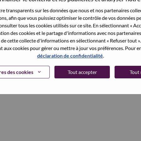
et your password.
e transparents sur les données que nous et nos partenaires collec
sons, afin que vous puissiez optimiser le contrôle de vos données pe
nsulter tous les cookies utilisés sur ce site. En sélectionnant « Ac
ation des cookies et le partage d'informations avec nos partenaire
Continue
de cette collecte d'informations en sélectionnant « Refuser tout ». 
 aux cookies pour gérer ou mettre à jour vos préférences. Pour en
déclaration de confidentialité
.
es des cookies
Tout accepter
Tout 