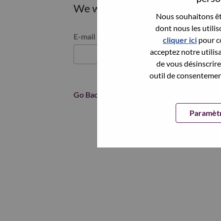
We will email you a link to res
Nous souhaitons êtr
dont nous les utili
Reset password with your e-mail
E-mail
*
cliquer ici
pour co
acceptez notre utilis
de vous désinscrire 
outil de consentement
Go Back
Paramètr