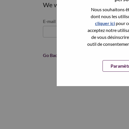
We will email you a link to res
Nous souhaitons êtr
dont nous les utili
Reset password with your e-mail
E-mail
*
cliquer ici
pour co
acceptez notre utilis
de vous désinscrire 
outil de consentement
Go Back
Paramètr