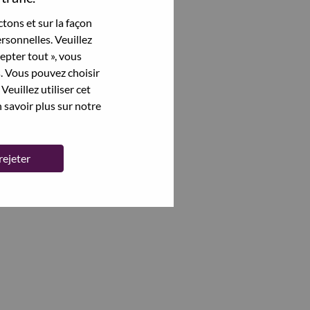
tons et sur la façon
rsonnelles. Veuillez
cepter tout », vous
s. Vous pouvez choisir
Veuillez utiliser cet
 savoir plus sur notre
rejeter