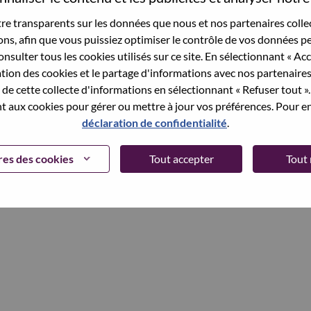
et your password.
e transparents sur les données que nous et nos partenaires collec
sons, afin que vous puissiez optimiser le contrôle de vos données pe
nsulter tous les cookies utilisés sur ce site. En sélectionnant « Ac
ation des cookies et le partage d'informations avec nos partenaire
Continue
de cette collecte d'informations en sélectionnant « Refuser tout ». 
 aux cookies pour gérer ou mettre à jour vos préférences. Pour en
déclaration de confidentialité
.
es des cookies
Tout accepter
Tout 