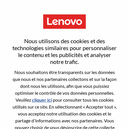
Menu
Reset password
Nous utilisons des cookies et des
technologies similaires pour personnaliser
le contenu et les publicités et analyser
Are you sure you want to reset your
notre trafic.
password?
Nous souhaitons être transparents sur les données
que nous et nos partenaires collectons et sur la façon
dont nous les utilisons, afin que vous puissiez
Enter the email address associated with your
optimiser le contrôle de vos données personnelles.
account, then click "Continue".
Veuillez
cliquer ici
pour consulter tous les cookies
utilisés sur ce site. En sélectionnant « Accepter tout »,
We will email you a link to reset your
vous acceptez notre utilisation des cookies et le
password.
partage d'informations avec nos partenaires. Vous
pouvez choisir de vous désinscrire de cette collecte