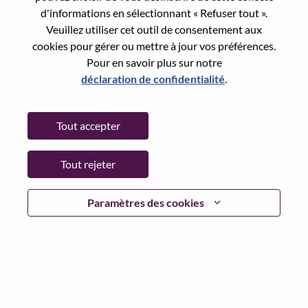
Reset password with your e-mail
E-mail
*
d'informations en sélectionnant « Refuser tout ».
Veuillez utiliser cet outil de consentement aux
cookies pour gérer ou mettre à jour vos préférences.
Pour en savoir plus sur notre
déclaration de confidentialité
.
Continue
Tout accepter
Go Back
Tout rejeter
Lenovo.com
Paramètres des cookies
Confidentialité
|
Conditions d’utilisation
|
FAQ
Suivez WeAreLenovo
|
Outil de
Consentement aux Cookies