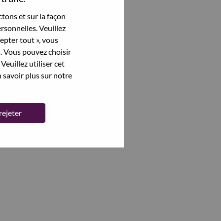
tons et sur la façon
rsonnelles. Veuillez
cepter tout », vous
s. Vous pouvez choisir
Veuillez utiliser cet
 savoir plus sur notre
rejeter