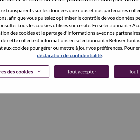
et your password.
e transparents sur les données que nous et nos partenaires collec
sons, afin que vous puissiez optimiser le contrôle de vos données pe
nsulter tous les cookies utilisés sur ce site. En sélectionnant « Ac
ation des cookies et le partage d'informations avec nos partenaire
Continue
de cette collecte d'informations en sélectionnant « Refuser tout ». 
 aux cookies pour gérer ou mettre à jour vos préférences. Pour en
déclaration de confidentialité
.
es des cookies
Tout accepter
Tout 