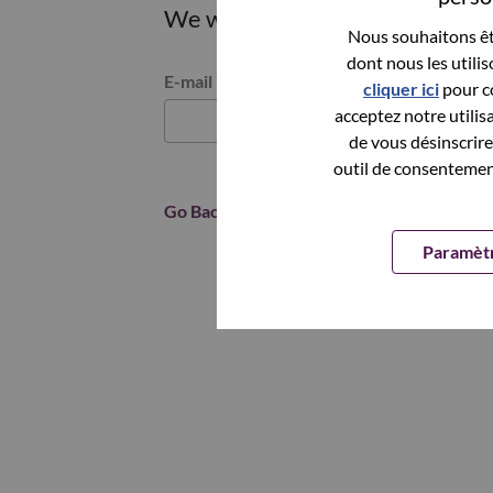
We will email you a link to res
Nous souhaitons êtr
dont nous les utili
Reset password with your e-mail
E-mail
*
cliquer ici
pour co
acceptez notre utilis
de vous désinscrire 
outil de consentement
Go Back
Paramètr