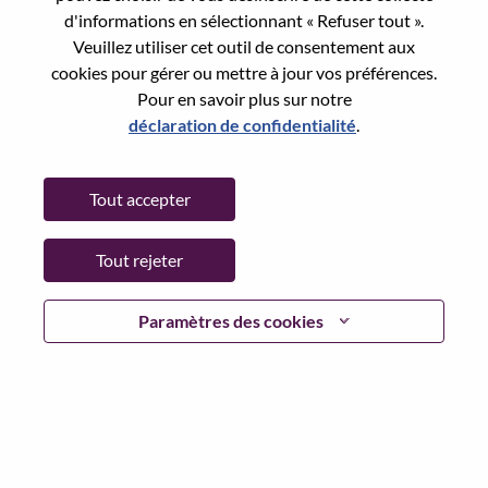
Reset password with your e-mail
E-mail
*
d'informations en sélectionnant « Refuser tout ».
Veuillez utiliser cet outil de consentement aux
cookies pour gérer ou mettre à jour vos préférences.
Pour en savoir plus sur notre
déclaration de confidentialité
.
Continue
Tout accepter
Go Back
Tout rejeter
Lenovo.com
Paramètres des cookies
Confidentialité
|
Conditions d’utilisation
|
FAQ
Suivez WeAreLenovo
|
Outil de
Consentement aux Cookies