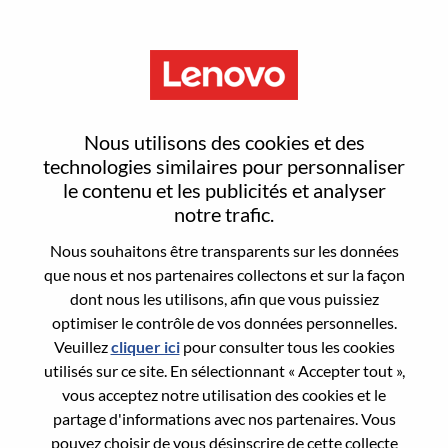
Menu
Reset password
Nous utilisons des cookies et des
technologies similaires pour personnaliser
le contenu et les publicités et analyser
Are you sure you want to reset your
notre trafic.
password?
Nous souhaitons être transparents sur les données
que nous et nos partenaires collectons et sur la façon
dont nous les utilisons, afin que vous puissiez
Enter the email address associated with your
optimiser le contrôle de vos données personnelles.
account, then click "Continue".
Veuillez
cliquer ici
pour consulter tous les cookies
utilisés sur ce site. En sélectionnant « Accepter tout »,
We will email you a link to reset your
vous acceptez notre utilisation des cookies et le
password.
partage d'informations avec nos partenaires. Vous
pouvez choisir de vous désinscrire de cette collecte