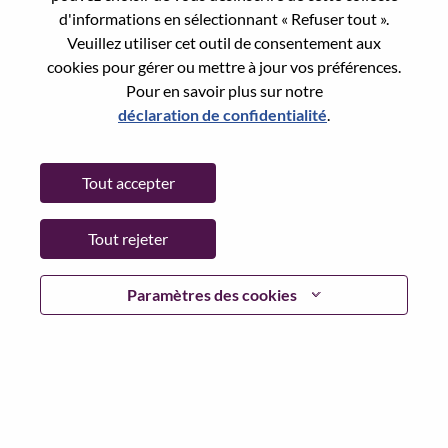
Reset password with your e-mail
E-mail
*
d'informations en sélectionnant « Refuser tout ».
Veuillez utiliser cet outil de consentement aux
cookies pour gérer ou mettre à jour vos préférences.
Pour en savoir plus sur notre
déclaration de confidentialité
.
Continue
Tout accepter
Go Back
Tout rejeter
Lenovo.com
Paramètres des cookies
Confidentialité
|
Conditions d’utilisation
|
FAQ
Suivez WeAreLenovo
|
Outil de
Consentement aux Cookies