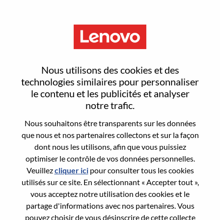
Menu
Reset password
Nous utilisons des cookies et des
technologies similaires pour personnaliser
le contenu et les publicités et analyser
Are you sure you want to reset your
notre trafic.
password?
Nous souhaitons être transparents sur les données
que nous et nos partenaires collectons et sur la façon
dont nous les utilisons, afin que vous puissiez
Enter the email address associated with your
optimiser le contrôle de vos données personnelles.
account, then click "Continue".
Veuillez
cliquer ici
pour consulter tous les cookies
utilisés sur ce site. En sélectionnant « Accepter tout »,
We will email you a link to reset your
vous acceptez notre utilisation des cookies et le
password.
partage d'informations avec nos partenaires. Vous
pouvez choisir de vous désinscrire de cette collecte