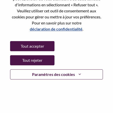
Reset password with your e-mail
E-mail
*
d'informations en sélectionnant « Refuser tout ».
Veuillez utiliser cet outil de consentement aux
cookies pour gérer ou mettre à jour vos préférences.
Pour en savoir plus sur notre
déclaration de confidentialité
.
Continue
Tout accepter
Go Back
Tout rejeter
Lenovo.com
Paramètres des cookies
Confidentialité
|
Conditions d’utilisation
|
FAQ
Suivez WeAreLenovo
|
Outil de
Consentement aux Cookies