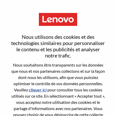
Menu
Reset password
Nous utilisons des cookies et des
technologies similaires pour personnaliser
le contenu et les publicités et analyser
Are you sure you want to reset your
notre trafic.
password?
Nous souhaitons être transparents sur les données
que nous et nos partenaires collectons et sur la façon
dont nous les utilisons, afin que vous puissiez
Enter the email address associated with your
optimiser le contrôle de vos données personnelles.
account, then click "Continue".
Veuillez
cliquer ici
pour consulter tous les cookies
utilisés sur ce site. En sélectionnant « Accepter tout »,
We will email you a link to reset your
vous acceptez notre utilisation des cookies et le
password.
partage d'informations avec nos partenaires. Vous
pouvez choisir de vous désinscrire de cette collecte