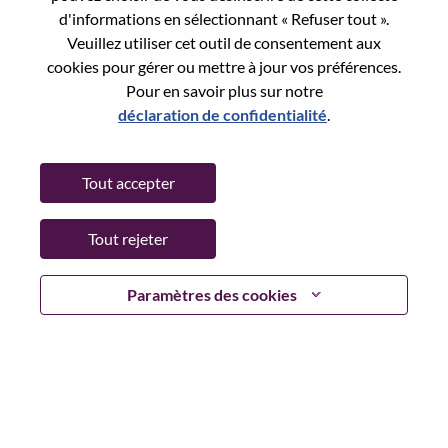
Reset password with your e-mail
E-mail
*
d'informations en sélectionnant « Refuser tout ».
Veuillez utiliser cet outil de consentement aux
cookies pour gérer ou mettre à jour vos préférences.
Pour en savoir plus sur notre
déclaration de confidentialité
.
Continue
Tout accepter
Go Back
Tout rejeter
Lenovo.com
Paramètres des cookies
Confidentialité
|
Conditions d’utilisation
|
FAQ
Suivez WeAreLenovo
|
Outil de
Consentement aux Cookies