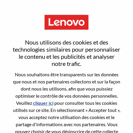
Menu
Reset password
Nous utilisons des cookies et des
technologies similaires pour personnaliser
le contenu et les publicités et analyser
Are you sure you want to reset your
notre trafic.
password?
Nous souhaitons être transparents sur les données
que nous et nos partenaires collectons et sur la façon
dont nous les utilisons, afin que vous puissiez
Enter the email address associated with your
optimiser le contrôle de vos données personnelles.
account, then click "Continue".
Veuillez
cliquer ici
pour consulter tous les cookies
utilisés sur ce site. En sélectionnant « Accepter tout »,
We will email you a link to reset your
vous acceptez notre utilisation des cookies et le
password.
partage d'informations avec nos partenaires. Vous
pouvez choisir de vous désinscrire de cette collecte