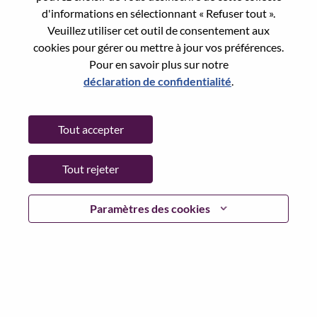
Reset password with your e-mail
E-mail
*
d'informations en sélectionnant « Refuser tout ».
Veuillez utiliser cet outil de consentement aux
cookies pour gérer ou mettre à jour vos préférences.
Pour en savoir plus sur notre
déclaration de confidentialité
.
Continue
Tout accepter
Go Back
Tout rejeter
Lenovo.com
Paramètres des cookies
Confidentialité
|
Conditions d’utilisation
|
FAQ
Suivez WeAreLenovo
|
Outil de
Consentement aux Cookies