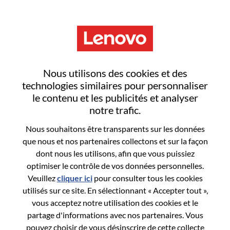
Menu
Reset password
Nous utilisons des cookies et des
technologies similaires pour personnaliser
le contenu et les publicités et analyser
Are you sure you want to reset your
notre trafic.
password?
Nous souhaitons être transparents sur les données
que nous et nos partenaires collectons et sur la façon
dont nous les utilisons, afin que vous puissiez
Enter the email address associated with your
optimiser le contrôle de vos données personnelles.
account, then click "Continue".
Veuillez
cliquer ici
pour consulter tous les cookies
utilisés sur ce site. En sélectionnant « Accepter tout »,
We will email you a link to reset your
vous acceptez notre utilisation des cookies et le
password.
partage d'informations avec nos partenaires. Vous
pouvez choisir de vous désinscrire de cette collecte