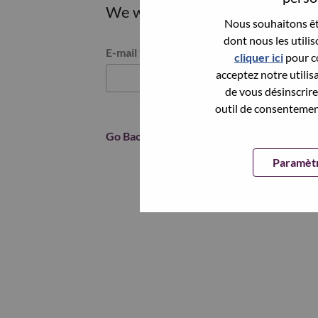
We will email you a link to res
Nous souhaitons êtr
dont nous les utili
Reset password with your e-mail
E-mail
*
cliquer ici
pour co
acceptez notre utilis
de vous désinscrire 
outil de consentement
Go Back
Paramètr