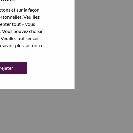
tons et sur la façon
rsonnelles. Veuillez
cepter tout », vous
s. Vous pouvez choisir
Veuillez utiliser cet
 savoir plus sur notre
rejeter