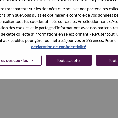
et your password.
e transparents sur les données que nous et nos partenaires collec
sons, afin que vous puissiez optimiser le contrôle de vos données pe
nsulter tous les cookies utilisés sur ce site. En sélectionnant « Ac
ation des cookies et le partage d'informations avec nos partenaire
Continue
de cette collecte d'informations en sélectionnant « Refuser tout ». 
 aux cookies pour gérer ou mettre à jour vos préférences. Pour en
déclaration de confidentialité
.
es des cookies
Tout accepter
Tout 