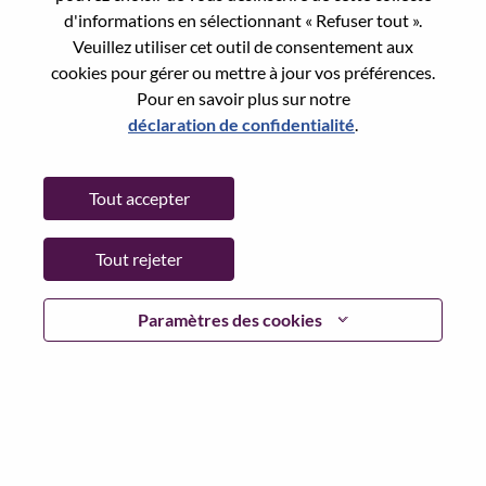
Reset password with your e-mail
E-mail
*
d'informations en sélectionnant « Refuser tout ».
Veuillez utiliser cet outil de consentement aux
cookies pour gérer ou mettre à jour vos préférences.
Pour en savoir plus sur notre
déclaration de confidentialité
.
Continue
Tout accepter
Go Back
Tout rejeter
Lenovo.com
Paramètres des cookies
Confidentialité
|
Conditions d’utilisation
|
FAQ
Suivez WeAreLenovo
|
Outil de
Consentement aux Cookies