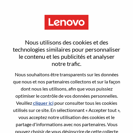
Menu
Reset password
Nous utilisons des cookies et des
technologies similaires pour personnaliser
le contenu et les publicités et analyser
Are you sure you want to reset your
notre trafic.
password?
Nous souhaitons être transparents sur les données
que nous et nos partenaires collectons et sur la façon
dont nous les utilisons, afin que vous puissiez
Enter the email address associated with your
optimiser le contrôle de vos données personnelles.
account, then click "Continue".
Veuillez
cliquer ici
pour consulter tous les cookies
utilisés sur ce site. En sélectionnant « Accepter tout »,
We will email you a link to reset your
vous acceptez notre utilisation des cookies et le
password.
partage d'informations avec nos partenaires. Vous
pouvez choisir de vous désinscrire de cette collecte