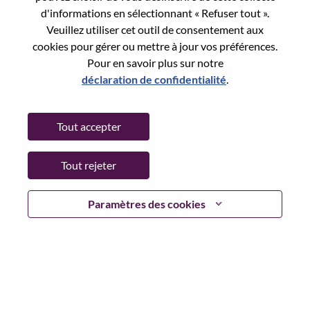
Reset password with your e-mail
E-mail
*
d'informations en sélectionnant « Refuser tout ».
Veuillez utiliser cet outil de consentement aux
cookies pour gérer ou mettre à jour vos préférences.
Pour en savoir plus sur notre
déclaration de confidentialité
.
Continue
Tout accepter
Go Back
Tout rejeter
Lenovo.com
Paramètres des cookies
Confidentialité
|
Conditions d’utilisation
|
FAQ
Suivez WeAreLenovo
|
Outil de
Consentement aux Cookies