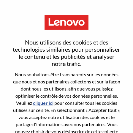
Menu
Reset password
Nous utilisons des cookies et des
technologies similaires pour personnaliser
le contenu et les publicités et analyser
Are you sure you want to reset your
notre trafic.
password?
Nous souhaitons être transparents sur les données
que nous et nos partenaires collectons et sur la façon
dont nous les utilisons, afin que vous puissiez
Enter the email address associated with your
optimiser le contrôle de vos données personnelles.
account, then click "Continue".
Veuillez
cliquer ici
pour consulter tous les cookies
utilisés sur ce site. En sélectionnant « Accepter tout »,
We will email you a link to reset your
vous acceptez notre utilisation des cookies et le
password.
partage d'informations avec nos partenaires. Vous
pouvez choisir de vous désinscrire de cette collecte