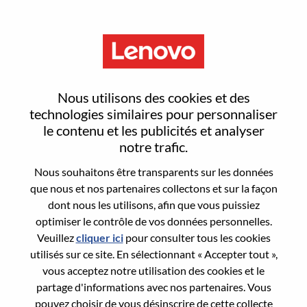
Menu
Reset password
Nous utilisons des cookies et des
technologies similaires pour personnaliser
le contenu et les publicités et analyser
Are you sure you want to reset your
notre trafic.
password?
Nous souhaitons être transparents sur les données
que nous et nos partenaires collectons et sur la façon
dont nous les utilisons, afin que vous puissiez
Enter the email address associated with your
optimiser le contrôle de vos données personnelles.
account, then click "Continue".
Veuillez
cliquer ici
pour consulter tous les cookies
utilisés sur ce site. En sélectionnant « Accepter tout »,
We will email you a link to reset your
vous acceptez notre utilisation des cookies et le
password.
partage d'informations avec nos partenaires. Vous
pouvez choisir de vous désinscrire de cette collecte