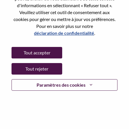
Reset password with your e-mail
E-mail
*
d'informations en sélectionnant « Refuser tout ».
Veuillez utiliser cet outil de consentement aux
cookies pour gérer ou mettre à jour vos préférences.
Pour en savoir plus sur notre
déclaration de confidentialité
.
Continue
Tout accepter
Go Back
Tout rejeter
Lenovo.com
Paramètres des cookies
Confidentialité
|
Conditions d’utilisation
|
FAQ
Suivez WeAreLenovo
|
Outil de
Consentement aux Cookies