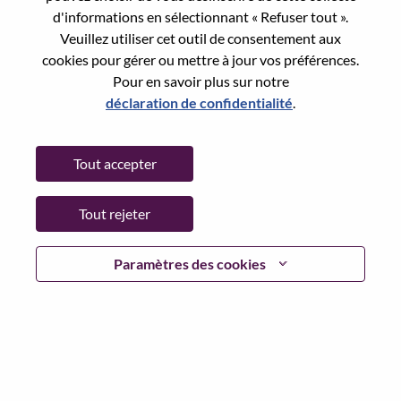
Reset password with your e-mail
E-mail
*
d'informations en sélectionnant « Refuser tout ».
Veuillez utiliser cet outil de consentement aux
cookies pour gérer ou mettre à jour vos préférences.
Pour en savoir plus sur notre
déclaration de confidentialité
.
Continue
Tout accepter
Go Back
Tout rejeter
Lenovo.com
Paramètres des cookies
Confidentialité
|
Conditions d’utilisation
|
FAQ
Suivez WeAreLenovo
|
Outil de
Consentement aux Cookies