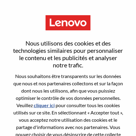
Menu
Reset password
Nous utilisons des cookies et des
technologies similaires pour personnaliser
le contenu et les publicités et analyser
Are you sure you want to reset your
notre trafic.
password?
Nous souhaitons être transparents sur les données
que nous et nos partenaires collectons et sur la façon
dont nous les utilisons, afin que vous puissiez
Enter the email address associated with your
optimiser le contrôle de vos données personnelles.
account, then click "Continue".
Veuillez
cliquer ici
pour consulter tous les cookies
utilisés sur ce site. En sélectionnant « Accepter tout »,
We will email you a link to reset your
vous acceptez notre utilisation des cookies et le
password.
partage d'informations avec nos partenaires. Vous
pouvez choisir de vous désinscrire de cette collecte