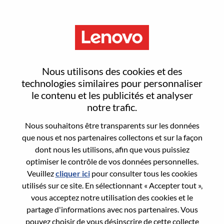
Menu
Reset password
Nous utilisons des cookies et des
technologies similaires pour personnaliser
le contenu et les publicités et analyser
Are you sure you want to reset your
notre trafic.
password?
Nous souhaitons être transparents sur les données
que nous et nos partenaires collectons et sur la façon
dont nous les utilisons, afin que vous puissiez
Enter the email address associated with your
optimiser le contrôle de vos données personnelles.
account, then click "Continue".
Veuillez
cliquer ici
pour consulter tous les cookies
utilisés sur ce site. En sélectionnant « Accepter tout »,
We will email you a link to reset your
vous acceptez notre utilisation des cookies et le
password.
partage d'informations avec nos partenaires. Vous
pouvez choisir de vous désinscrire de cette collecte