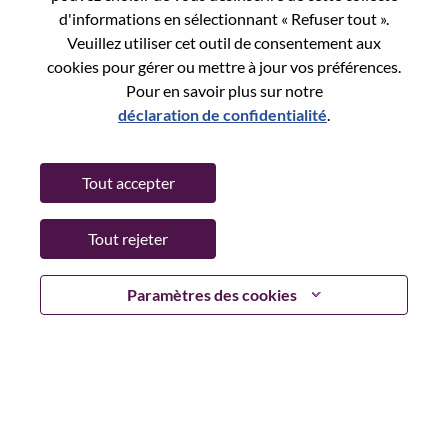
Reset password with your e-mail
E-mail
*
d'informations en sélectionnant « Refuser tout ».
Veuillez utiliser cet outil de consentement aux
cookies pour gérer ou mettre à jour vos préférences.
Pour en savoir plus sur notre
déclaration de confidentialité
.
Continue
Tout accepter
Go Back
Tout rejeter
Lenovo.com
Paramètres des cookies
Confidentialité
|
Conditions d’utilisation
|
FAQ
Suivez WeAreLenovo
|
Outil de
Consentement aux Cookies